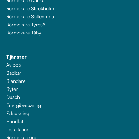
Rörmokare Nacka
Rörmokare Stockholm
Rörmokare Sollentuna
Rörmokare Tyresö
Rörmokare Täby
Tjänster
Avlopp
Badkar
Blandare
Byten
Dusch
Energibesparing
Felsökning
Handfat
Installation
Rörmokare jour